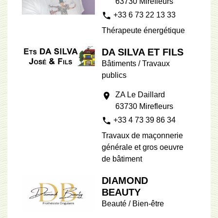
63730 Mirefleurs
phone
+33 6 73 22 13 33
Thérapeute énergétique
DA SILVA ET FILS
Bâtiments / Travaux
publics
ZA Le Daillard
location_on
63730 Mirefleurs
phone
+33 4 73 39 86 34
Travaux de maçonnerie
générale et gros oeuvre
de bâtiment
DIAMOND
BEAUTY
Beauté / Bien-être