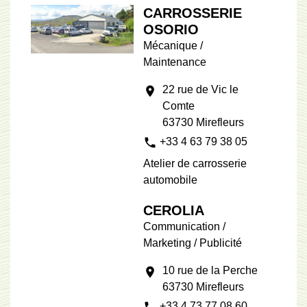
CARROSSERIE
OSORIO
Mécanique /
Maintenance
22 rue de Vic le
location_on
Comte
63730 Mirefleurs
phone
+33 4 63 79 38 05
Atelier de carrosserie
automobile
CEROLIA
Communication /
Marketing / Publicité
10 rue de la Perche
location_on
63730 Mirefleurs
phone
+33 4 73 77 08 60