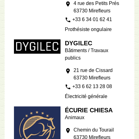
4 rue des Petits Prés
location_on
63730 Mirefleurs
phone
+33 6 34 01 62 41
Prothésiste ongulaire
DYGILEC
Bâtiments / Travaux
publics
21 rue de Cissard
location_on
63730 Mirefleurs
phone
+33 6 62 13 28 08
Électricité générale
ÉCURIE CHIESA
Animaux
Chemin du Tourail
location_on
63730 Mirefleurs