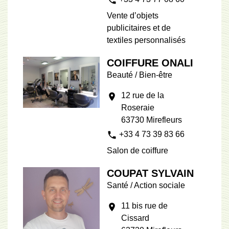
Vente d’objets
publicitaires et de
textiles personnalisés
COIFFURE ONALI
Beauté / Bien-être
12 rue de la
location_on
Roseraie
63730 Mirefleurs
phone
+33 4 73 39 83 66
Salon de coiffure
COUPAT SYLVAIN
Santé / Action sociale
11 bis rue de
location_on
Cissard