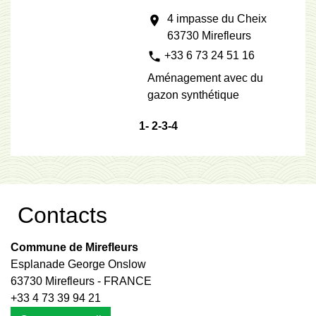
4 impasse du Cheix
location_on
63730 Mirefleurs
phone
+33 6 73 24 51 16
Aménagement avec du
gazon synthétique
1
-
2
-3
-4
Contacts
Commune de Mirefleurs
Esplanade George Onslow
63730 Mirefleurs - FRANCE
+33 4 73 39 94 21