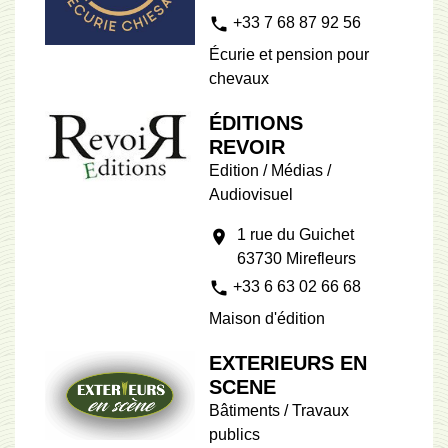
phone
+33 7 68 87 92 56
Écurie et pension pour
chevaux
ÉDITIONS
REVOIR
Edition / Médias /
Audiovisuel
1 rue du Guichet
location_on
63730 Mirefleurs
phone
+33 6 63 02 66 68
Maison d'édition
EXTERIEURS EN
SCENE
Bâtiments / Travaux
publics