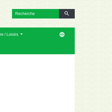
search
language
re / Loisirs