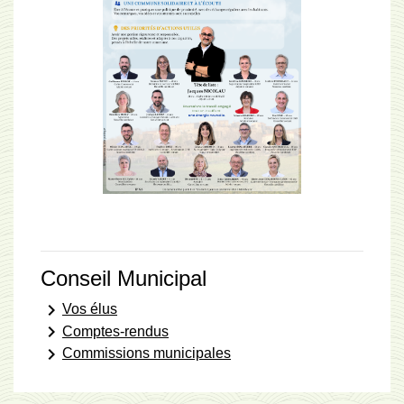
Conseil Municipal
keyboard_arrow_right
Vos élus
keyboard_arrow_right
Comptes-rendus
keyboard_arrow_right
Commissions municipales