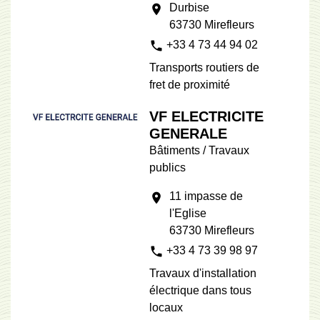
Durbise
location_on
63730 Mirefleurs
phone
+33 4 73 44 94 02
Transports routiers de
fret de proximité
VF ELECTRICITE
GENERALE
Bâtiments / Travaux
publics
11 impasse de
location_on
l'Eglise
63730 Mirefleurs
phone
+33 4 73 39 98 97
Travaux d'installation
électrique dans tous
locaux