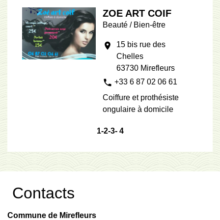
ZOE ART COIF
Beauté / Bien-être
15 bis rue des
location_on
Chelles
63730 Mirefleurs
phone
+33 6 87 02 06 61
Coiffure et prothésiste
ongulaire à domicile
1
-2
-3
-
4
Contacts
Commune de Mirefleurs