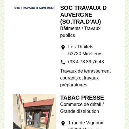
SOC TRAVAUX D
AUVERGNE
(SO.TRA.D'AU)
Bâtiments / Travaux
publics
Les Thuilets
location_on
63730 Mirefleurs
phone
+33 4 73 39 76 43
Travaux de terrassement
courants et travaux
préparatoires
TABAC PRESSE
Commerce de détail /
Grande distribution
1 rue de Vignoux
location_on