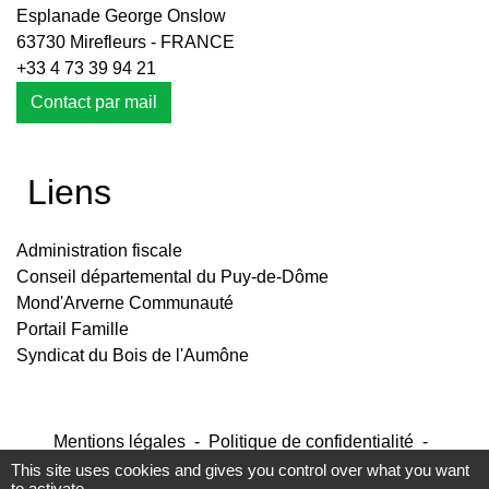
Esplanade George Onslow
63730 Mirefleurs - FRANCE
+33 4 73 39 94 21
Contact par mail
Liens
Administration fiscale
Conseil départemental du Puy-de-Dôme
Mond'Arverne Communauté
Portail Famille
Syndicat du Bois de l'Aumône
Mentions légales
-
Politique de confidentialité
-
Accessibilité
-
Plan du site
-
Gestion des cookies
This site uses cookies and gives you control over what you want
to activate