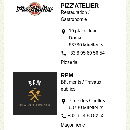
PIZZ'ATELIER
Restauration /
Gastronomie
19 place Jean
location_on
Domat
63730 Mirefleurs
phone
+33 6 95 69 56 54
Pizzeria
RPM
Bâtiments / Travaux
publics
7 rue des Chelles
location_on
63730 Mirefleurs
phone
+33 6 14 83 82 53
Maçonnerie