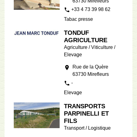
63730 Mirefleurs
phone
+33 4 73 39 98 62
Tabac presse
TONDUF
AGRICULTURE
Agriculture / Viticulture /
Elevage
Rue de la Quère
location_on
63730 Mirefleurs
phone
-
Elevage
TRANSPORTS
PARPINELLI ET
FILS
Transport / Logistique