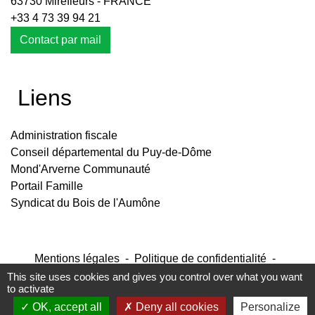
63730 Mirefleurs - FRANCE
+33 4 73 39 94 21
Contact par mail
Liens
Administration fiscale
Conseil départemental du Puy-de-Dôme
Mond'Arverne Communauté
Portail Famille
Syndicat du Bois de l'Aumône
Mentions légales
-
Politique de confidentialité
-
Accessibilité
-
Plan du site
-
Gestion des cookies
This site uses cookies and gives you control over what you want
to activate
OK, accept all
Deny all cookies
Personalize
Site créé en partenariat avec Réseau des Communes