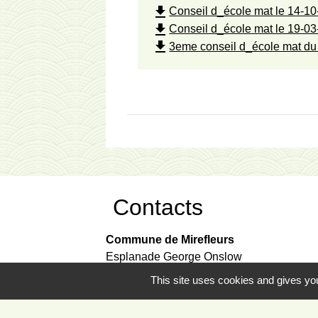
file_download
Conseil d_école mat le 14-10
file_download
Conseil d_école mat le 19-03
file_download
3eme conseil d_école mat du 
Contacts
Commune de Mirefleurs
Esplanade George Onslow
63730 Mirefleurs - FRANCE
This site uses cookies and gives you
+33 4 73 39 94 21
Contact par mail