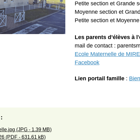
Petite section et Grand
Moyenne section et Gra
Petite section et Moyenn
Les parents d’élèves à l'
mail de contact : parents
Ecole Maternelle de MIRE
Facebook
Lien portail famille
:
Bien
:
lle.jpg (JPG - 1.39 MB)
26 (PDF - 631.61 kB)