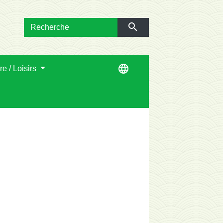
search
language
re / Loisirs