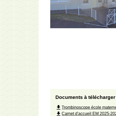
Documents à télécharger 
file_download
Trombinoscope école materne
file_download
Carnet d'accueil EM 2025-20