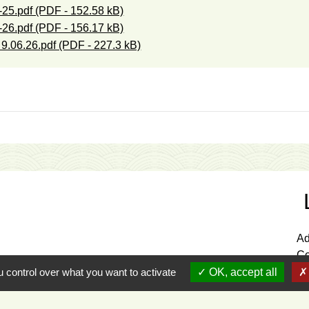
-25.pdf (PDF - 152.58 kB)
-26.pdf (PDF - 156.17 kB)
9.06.26.pdf (PDF - 227.3 kB)
Ad
Co
Mo
 control over what you want to activate
OK, accept all
Po
Sy