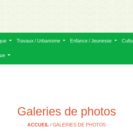
ique
Travaux / Urbanisme
Enfance / Jeunesse
Cultu
que
Galeries de photos
ACCUEIL
/
GALERIES DE PHOTOS