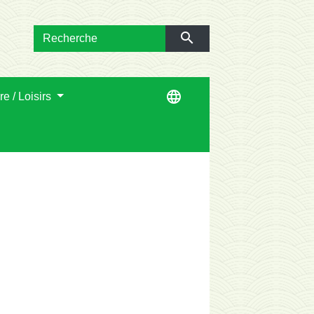
search
language
re / Loisirs